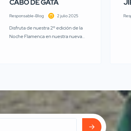
CABO DE GATA
JI
Responsable-Blog
2 julio 2025
Res
Disfruta de nuestra 2º edición de la
Noche Flamenca en nuestra nueva
plaza Malvasía (antigua plaza del
mercado). Sábado 5 de julio ¡No te
pierdas el mejor flamenco a partir de
las 22.00 de la noche!