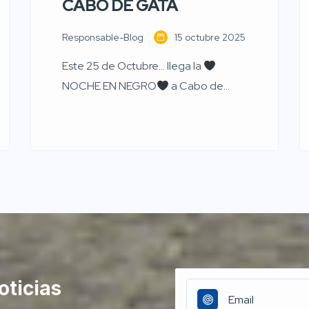
CABO DE GATA
Responsable-Blog
15 octubre 2025
Este 25 de Octubre… llega la
NOCHE EN NEGRO
a Cabo de
Gata. A partir de las 17:00h, los
COMERCIANTES del Cabo te
esperamos con el ambiente más
festivo y terrorífico pada disfrutar de
la tarde-noche
Saca tu
mejor disfraz, apunta a los más
peques a los talleres, descubre los
puestos de artesanía y comercio […]
oticias