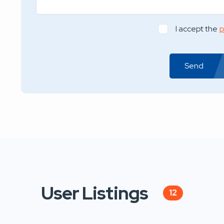
I accept the
p
Send
User Listings
12